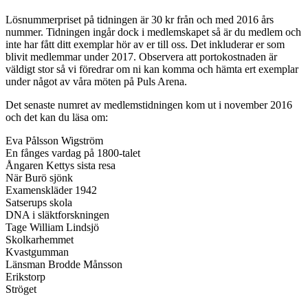
Lösnummerpriset på tidningen är 30 kr från och med 2016 års
nummer. Tidningen ingår dock i medlemskapet så är du medlem och
inte har fått ditt exemplar hör av er till oss. Det inkluderar er som
blivit medlemmar under 2017. Observera att portokostnaden är
väldigt stor så vi föredrar om ni kan komma och hämta ert exemplar
under något av våra möten på Puls Arena.
Det senaste numret av medlemstidningen kom ut i november 2016
och det kan du läsa om:
Eva Pålsson Wigström
En fånges vardag på 1800-talet
Ångaren Kettys sista resa
När Burö sjönk
Examenskläder 1942
Satserups skola
DNA i släktforskningen
Tage William Lindsjö
Skolkarhemmet
Kvastgumman
Länsman Brodde Månsson
Erikstorp
Ströget