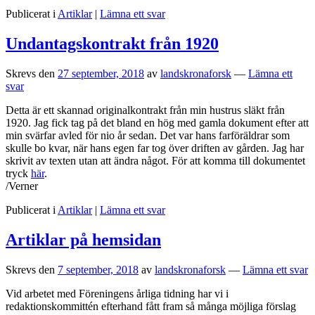
Publicerat i
Artiklar
|
Lämna ett svar
Undantagskontrakt från 1920
Skrevs den
27 september, 2018
av
landskronaforsk
—
Lämna ett
svar
Detta är ett skannad originalkontrakt från min hustrus släkt från
1920. Jag fick tag på det bland en hög med gamla dokument efter att
min svärfar avled för nio år sedan. Det var hans farföräldrar som
skulle bo kvar, när hans egen far tog över driften av gården. Jag har
skrivit av texten utan att ändra något. För att komma till dokumentet
tryck
här
.
/Verner
Publicerat i
Artiklar
|
Lämna ett svar
Artiklar på hemsidan
Skrevs den
7 september, 2018
av
landskronaforsk
—
Lämna ett svar
Vid arbetet med Föreningens årliga tidning har vi i
redaktionskommittén efterhand fått fram så många möjliga förslag