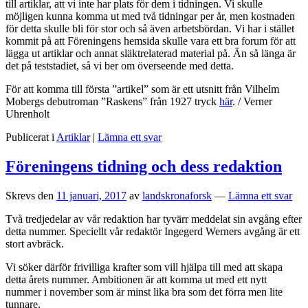
till artiklar, att vi inte har plats för dem i tidningen. Vi skulle
möjligen kunna komma ut med två tidningar per år, men kostnaden
för detta skulle bli för stor och så även arbetsbördan. Vi har i stället
kommit på att Föreningens hemsida skulle vara ett bra forum för att
lägga ut artiklar och annat släktrelaterad material på. Än så länga är
det på teststadiet, så vi ber om överseende med detta.
För att komma till första ”artikel” som är ett utsnitt från Vilhelm
Mobergs debutroman ”Raskens” från 1927 tryck
här
. / Verner
Uhrenholt
Publicerat i
Artiklar
|
Lämna ett svar
Föreningens tidning och dess redaktion
Skrevs den
11 januari, 2017
av
landskronaforsk
—
Lämna ett svar
Två tredjedelar av vår redaktion har tyvärr meddelat sin avgång efter
detta nummer. Speciellt vår redaktör Ingegerd Werners avgång är ett
stort avbräck.
Vi söker därför frivilliga krafter som vill hjälpa till med att skapa
detta årets nummer. Ambitionen är att komma ut med ett nytt
nummer i november som är minst lika bra som det förra men lite
tunnare.