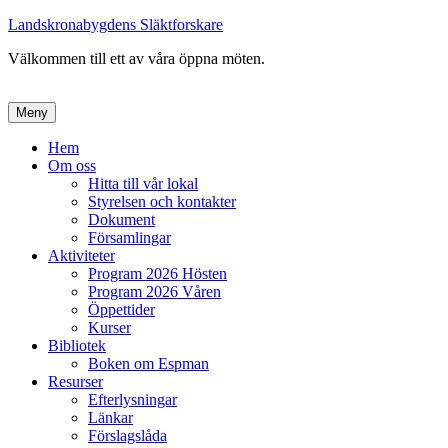
Landskronabygdens Släktforskare
Välkommen till ett av våra öppna möten.
Meny
Primär
Hem
Om oss
meny
Hitta till vår lokal
Styrelsen och kontakter
Dokument
Församlingar
Aktiviteter
Program 2026 Hösten
Program 2026 Våren
Öppettider
Kurser
Bibliotek
Boken om Espman
Resurser
Efterlysningar
Länkar
Förslagslåda