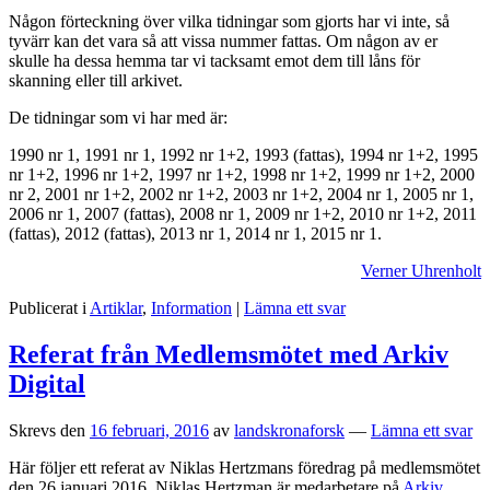
Någon förteckning över vilka tidningar som gjorts har vi inte, så
tyvärr kan det vara så att vissa nummer fattas. Om någon av er
skulle ha dessa hemma tar vi tacksamt emot dem till låns för
skanning eller till arkivet.
De tidningar som vi har med är:
1990 nr 1, 1991 nr 1, 1992 nr 1+2, 1993 (fattas), 1994 nr 1+2, 1995
nr 1+2, 1996 nr 1+2, 1997 nr 1+2, 1998 nr 1+2, 1999 nr 1+2, 2000
nr 2, 2001 nr 1+2, 2002 nr 1+2, 2003 nr 1+2, 2004 nr 1, 2005 nr 1,
2006 nr 1, 2007 (fattas), 2008 nr 1, 2009 nr 1+2, 2010 nr 1+2, 2011
(fattas), 2012 (fattas), 2013 nr 1, 2014 nr 1, 2015 nr 1.
Verner Uhrenholt
Publicerat i
Artiklar
,
Information
|
Lämna ett svar
Referat från Medlemsmötet med Arkiv
Digital
Skrevs den
16 februari, 2016
av
landskronaforsk
—
Lämna ett svar
Här följer ett referat av Niklas Hertzmans föredrag på medlemsmötet
den 26 januari 2016. Niklas Hertzman är medarbetare på
Arkiv