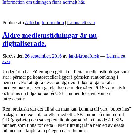
Information om tidningen finns normalt här.
Publicerat i
Artiklar
,
Information
|
Lämna ett svar
Äldre medlemstidningar är nu
digitaliserade.
Skrevs den
26 september, 2016
av
landskronaforsk
—
Lämna ett
svar
Under åren har Föreningen gett ut ett flertal medlemstidningar som
står i pärmar på kontoret eller ligger i gömslen runt omkring i
hemmen. För att göra dessa guldgruvor tillgängliga för alla
medlemmar, nya som gamla, har de under våren 2016 skannats in
och finns nu tillgängliga på USB-minnen för dem som är
intresserade.
Rent praktiskt går det till så att man kan komma till vårt ”öppet hus”
tisdagar med egen dator eller med ett USB-minne på minimum 1
GB (gigabyte) och så kopiera tidningarna från ett av de 4 USB-
minnen som finns för detta – eller tillfälligt låna hem ett av dessa
minnen och kopiera in på egen dator hemma.