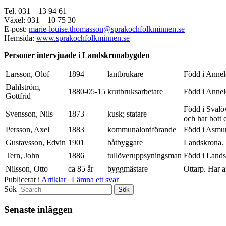
Tel. 031 – 13 94 61
Växel: 031 – 10 75 30
E-post:
marie-louise.thomasson@sprakochfolkminnen.se
Hemsida:
www.sprakochfolkminnen.se
Personer intervjuade i Landskronabygden
Larsson, Olof
1894
lantbrukare
Född i Annel
Dahlström,
1880-05-15
krutbruksarbetare
Född i Annel
Gottfrid
Född i Svalöv
Svensson, Nils
1873
kusk; statare
och har bott d
Persson, Axel
1883
kommunalordförande
Född i Asmu
Gustavsson, Edvin
1901
båtbyggare
Landskrona. 
Tern, John
1886
tullöveruppsyningsman
Född i Lands
Nilsson, Otto
ca 85 år
byggmästare
Ottarp. Har al
Publicerat i
Artiklar
|
Lämna ett svar
Sök
Senaste inläggen