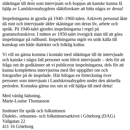
släktingar till dem som intervjuats och hoppas att kanske kunna få
hjälp av Landskronabygdens släktforskare att hitta några av dessa!
Inspelningarna är gjorda på 1940–1960-talen. Arkivets personal åkte
då runt och intervjuade äldre skåningar om deras liv, arbete och
språk. På 1940-talet gjordes inspelningarna i regel på
grammofonskivor. I mitten av 1950-talet övergick man till att göra
inspelningar på rullband. Inspelningarna utgör en unik källa till
kunskap om både dialekter och folklig kultur.
Vi vill nu gärna komma i kontakt med släktingar till de intervjuade
och kanske i några fall personer som blivit intervjuade – dels för att
fråga om de godkänner att vi publicerar inspelningarna, dels för att
kunna komplettera intervjuerna med fler uppgifter om och
fotografier på de inspelade. Här bifogas en förteckning över
personer som intervjuats i Landskronabygden under den aktuella
perioden. Kontakta gärna oss om ni vill hjälpa till med detta!
Med vänlig hälsning,
Marie-Louise Thomasson
Institutet för språk och folkminnen
Dialekt-, ortnamns- och folkminnesarkivet i Göteborg (DAG)
Vallgatan 22
411 16 Göteborg