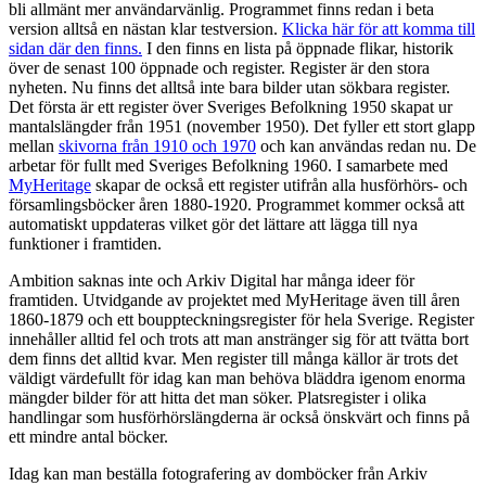
bli allmänt mer användarvänlig. Programmet finns redan i beta
version alltså en nästan klar testversion.
Klicka här för att komma till
sidan där den finns.
I den finns en lista på öppnade flikar, historik
över de senast 100 öppnade och register. Register är den stora
nyheten. Nu finns det alltså inte bara bilder utan sökbara register.
Det första är ett register över Sveriges Befolkning 1950 skapat ur
mantalslängder från 1951 (november 1950). Det fyller ett stort glapp
mellan
skivorna från 1910 och 1970
och kan användas redan nu. De
arbetar för fullt med Sveriges Befolkning 1960. I samarbete med
MyHeritage
skapar de också ett register utifrån alla husförhörs- och
församlingsböcker åren 1880-1920. Programmet kommer också att
automatiskt uppdateras vilket gör det lättare att lägga till nya
funktioner i framtiden.
Ambition saknas inte och Arkiv Digital har många ideer för
framtiden. Utvidgande av projektet med MyHeritage även till åren
1860-1879 och ett bouppteckningsregister för hela Sverige. Register
innehåller alltid fel och trots att man anstränger sig för att tvätta bort
dem finns det alltid kvar. Men register till många källor är trots det
väldigt värdefullt för idag kan man behöva bläddra igenom enorma
mängder bilder för att hitta det man söker. Platsregister i olika
handlingar som husförhörslängderna är också önskvärt och finns på
ett mindre antal böcker.
Idag kan man beställa fotografering av domböcker från Arkiv