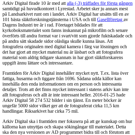
Arkiv Digital firade 10 år med att
alla (-3) träffades för första gången
samtidigt på huvudkontoret i Lyrestad. Arbetet sker ju annars mest
på Landsarkivet runt om i landet. Arkiv Digital har utsätts till en av
101 bästa släktforskningstjänsterna i USA och till
Gasellföretag
av
Dagens Industri tre år i rad. Företaget bildades för att
kyrkoboksmaterialet som fanns inskannat på mikrofilm och senare
överförts till andra format var i svart/vitt som gjorde fuktskadade och
på andra sätt skadade sidor oläsliga skulle kunna läsas. Att
fotografera originalen med digital kamera i färg var lösningen och
det har gjort att mycket material nu är läsbart och att fotografera
material som aldrig tidigare skannats in har gjort släktforskarens
uppgift ännu lättare och intressantare.
Framtiden för Arkiv Digital innehåller mycket nytt. T.ex. lista över
fattiga, husarma och tiggare från 1696. Sådana udda källor kan
innehålla den enda informationen om en person och intressanta
detaljer. Trots att det finns mycket intressant i statens arkiv kan inte
allt fotograferas och allt är inte intressant heller. 2016-01-25 hade
Arkiv Digital 58 274 532 bilder i sin tjänst. En meter böcker är
ungefär 5000 sidor vilket ger att de fotograferat cirka 11,5 km
handlingar. Riksarkivet har cirka 75 mil.
Arkiv Digital ska i framtiden mer fokusera på att ge kunskap om hur
källorna kan utnyttjas och skapa sökingångar till materialet. Detta
ska den nya versionen av AD programmet bidra till och förutom att