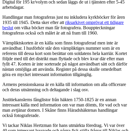
Digital för 195 kr/volym och sedan läggs de ut i tjänsten efter 5-45
arbetsdagar.
Handlingar man fotograferas just nu inkludera kyrkböcker för åren
1935 till 1945. Detta sker efter att
riksarkivet omprövat ett tidigare
beslut
om vilka böcker man får fotografera. Bouppteckningar
fotograferas också och målet är att nå fram till 1960.
Värnpliktskorten är en källa som finns fotograferad men inte är
användbar. I husförhör står den värnpliktiges nummer som är en
referens till dessa kort som berättar om soldatens hela karriär. Kortet
följde med till det distrikt man flyttade och blev kvar där efter man
fyllt 47. Korten är inte sorterade på något användbart sätt och därför
nästan omöjliga att använda. Register på dessa skulle omedelbart
göra en mycket intressant information tillgänglig.
Armens pensionskassa är en källa till information om alla officerare
och deras utnämning och deltagande i slag osv.
Justitiekanslerns fånglistor från häkten 1750-1825 är en annan
intressant källa med information om var man dömts, för vad och var
man avtjänar domen. I Skåne finns Häradshäktenas handlingar
också fotograferade.
Vi tackar Niklas Hertzman för hans utmärkta föredrag. Vi var över
40 som intressant lyssnade och några fick ställa frågor till Niklas och