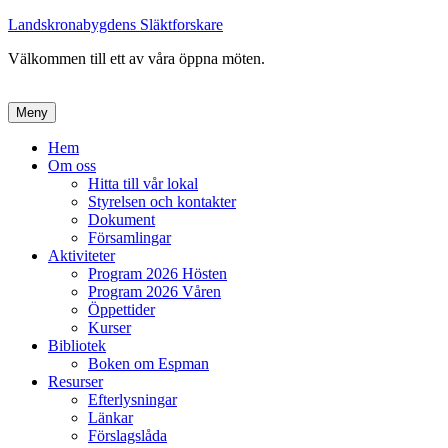
Landskronabygdens Släktforskare
Välkommen till ett av våra öppna möten.
Meny
Primär
Hem
Om oss
meny
Hitta till vår lokal
Styrelsen och kontakter
Dokument
Församlingar
Aktiviteter
Program 2026 Hösten
Program 2026 Våren
Öppettider
Kurser
Bibliotek
Boken om Espman
Resurser
Efterlysningar
Länkar
Förslagslåda