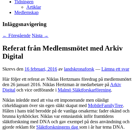
Tidningen
Artiklar
Medlemskap
Inläggsnavigering
←
Föregående
Nästa
→
Referat från Medlemsmötet med Arkiv
Digital
Skrevs den
16 februari, 2016
av
landskronaforsk
—
Lämna ett svar
Här följer ett referat av Niklas Hertzmans föredrag på medlemsmötet
den 26 januari 2016. Niklas Hertzman är medarbetare på
Arkiv
Digital
och vice ordförande i
Malmö Släktforskarförening
.
Niklas inledde med att visa ett imponerande men oläsligt
cirkeldiagram över sin egen släkt skapat med
MobileFamilyTree
.
Hålen i hans träd berodde på de vanliga orsakerna: fader okänd och
brunna kyrkböcker. Niklas var entusiastisk inför framtidens
släktforskning med DNA och gav exempel på dess användning och
gjorde reklam för
Släktforskningens dag
som i år har tema DNA.