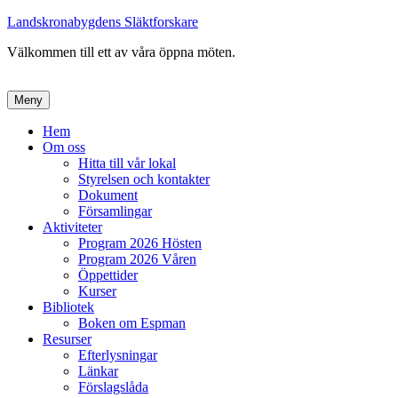
Landskronabygdens Släktforskare
Välkommen till ett av våra öppna möten.
Meny
Primär
Hem
Om oss
meny
Hitta till vår lokal
Styrelsen och kontakter
Dokument
Församlingar
Aktiviteter
Program 2026 Hösten
Program 2026 Våren
Öppettider
Kurser
Bibliotek
Boken om Espman
Resurser
Efterlysningar
Länkar
Förslagslåda