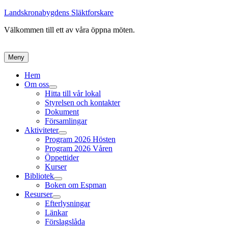
Landskronabygdens Släktforskare
Välkommen till ett av våra öppna möten.
Meny
Primär
Hem
Om oss
meny
expandera
Hitta till vår lokal
undermeny
Styrelsen och kontakter
Dokument
Församlingar
Aktiviteter
expandera
Program 2026 Hösten
undermeny
Program 2026 Våren
Öppettider
Kurser
Bibliotek
expandera
Boken om Espman
undermeny
Resurser
expandera
Efterlysningar
undermeny
Länkar
Förslagslåda