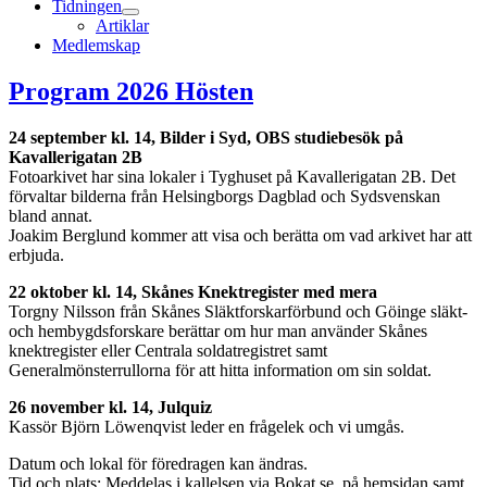
Tidningen
expandera
Artiklar
undermeny
Medlemskap
Program 2026 Hösten
24 september kl. 14, Bilder i Syd, OBS studiebesök på
Kavallerigatan 2B
Fotoarkivet har sina lokaler i Tyghuset på Kavallerigatan 2B. Det
förvaltar bilderna från Helsingborgs Dagblad och Sydsvenskan
bland annat.
Joakim Berglund kommer att visa och berätta om vad arkivet har att
erbjuda.
22 oktober kl. 14, Skånes Knektregister med mera
Torgny Nilsson från Skånes Släktforskarförbund och Göinge släkt-
och hembygdsforskare berättar om hur man använder Skånes
knektregister eller Centrala soldatregistret samt
Generalmönsterrullorna för att hitta information om sin soldat.
26 november kl. 14, Julquiz
Kassör Björn Löwenqvist leder en frågelek och vi umgås.
Datum och lokal för föredragen kan ändras.
Tid och plats: Meddelas i kallelsen via Bokat.se, på hemsidan samt