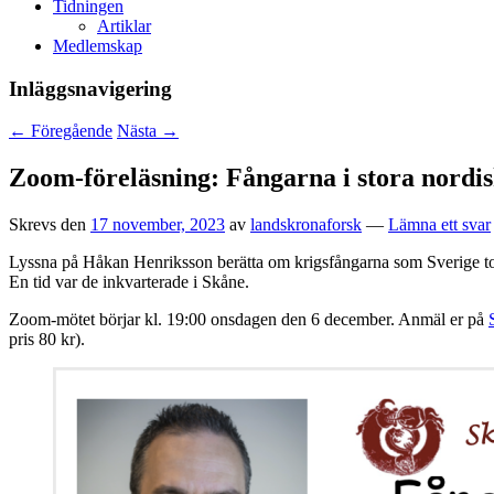
Tidningen
Artiklar
Medlemskap
Inläggsnavigering
←
Föregående
Nästa
→
Zoom-föreläsning: Fångarna i stora nordis
Skrevs den
17 november, 2023
av
landskronaforsk
—
Lämna ett svar
Lyssna på Håkan Henriksson berätta om krigsfångarna som Sverige tog
En tid var de inkvarterade i Skåne.
Zoom-mötet börjar kl. 19:00 onsdagen den 6 december. Anmäl er på
pris 80 kr).