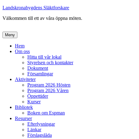
Landskronabygdens Släktforskare
Välkommen till ett av våra öppna möten.
Meny
Primär
Hem
Om oss
meny
Hitta till vår lokal
Styrelsen och kontakter
Dokument
Församlingar
Aktiviteter
Program 2026 Hösten
Program 2026 Våren
Öppettider
Kurser
Bibliotek
Boken om Espman
Resurser
Efterlysningar
Länkar
Förslagslåda