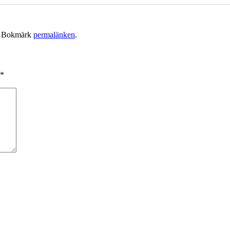
. Bokmärk
permalänken
.
*