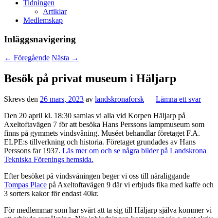
Tidningen
Artiklar
Medlemskap
Inläggsnavigering
←
Föregående
Nästa
→
Besök på privat museum i Häljarp
Skrevs den
26 mars, 2023
av
landskronaforsk
—
Lämna ett svar
Den 20 april kl. 18:30 samlas vi alla vid Korpen Häljarp på
Axeltoftavägen 7 för att besöka Hans Perssons lampmuseum som
finns på gymmets vindsvåning. Muséet behandlar företaget F.A.
ELPE:s tillverkning och historia. Företaget grundades av Hans
Perssons far 1937.
Läs mer om och se några bilder på Landskrona
Tekniska Förenings hemsida.
Efter besöket på vindsvåningen beger vi oss till näraliggande
Tompas Place
på Axeltoftavägen 9 där vi erbjuds fika med kaffe och
3 sorters kakor för endast 40kr.
För medlemmar som har svårt att ta sig till Häljarp själva kommer vi