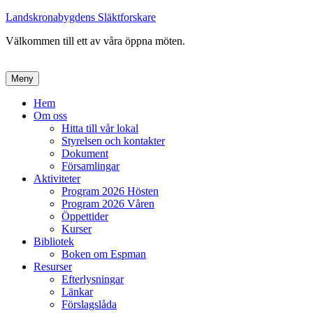
Landskronabygdens Släktforskare
Välkommen till ett av våra öppna möten.
Meny
Primär
Hem
Om oss
meny
Hitta till vår lokal
Styrelsen och kontakter
Dokument
Församlingar
Aktiviteter
Program 2026 Hösten
Program 2026 Våren
Öppettider
Kurser
Bibliotek
Boken om Espman
Resurser
Efterlysningar
Länkar
Förslagslåda