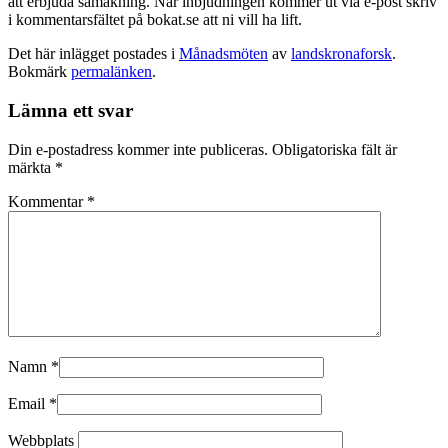
att erbjuda samåkning. När inbjudningen kommer ut via e-post skriv
i kommentarsfältet på bokat.se att ni vill ha lift.
Det här inlägget postades i
Månadsmöten
av
landskronaforsk
.
Bokmärk
permalänken
.
Lämna ett svar
Din e-postadress kommer inte publiceras.
Obligatoriska fält är
märkta
*
Kommentar
*
Namn
*
Email
*
Webbplats