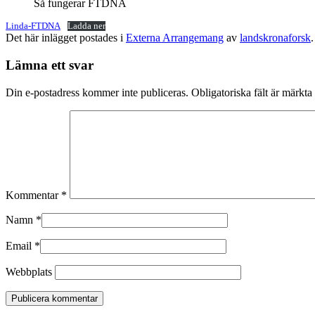
Så fungerar FTDNA
Linda-FTDNA
Ladda ner
Det här inlägget postades i
Externa Arrangemang
av
landskronaforsk
Lämna ett svar
Din e-postadress kommer inte publiceras.
Obligatoriska fält är märkta
Kommentar
*
Namn
*
Email
*
Webbplats