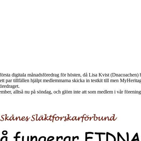
första digitala månadsföredrag för hösten, då Lisa Kvist (Dnacoachen) 
tt par tillfällen hjälpt medlemmarna skicka in testkit till men MyHer
föredraget.
mber, alltså nu på söndag, och glöm inte att som medlem i vår förening k