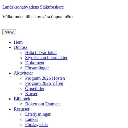
Landskronabygdens Släktforskare
Välkommen till ett av våra öppna möten.
Meny
Primär
Hem
Om oss
meny
Hitta till vår lokal
Styrelsen och kontakter
Dokument
Församlingar
Aktiviteter
Program 2026 Hösten
Program 2026 Våren
Öppettider
Kurser
Bibliotek
Boken om Espman
Resurser
Efterlysningar
Länkar
Förslagslåda