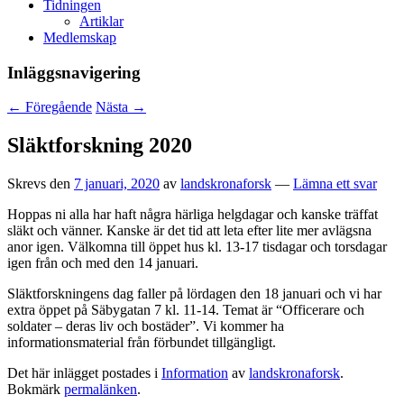
Tidningen
Artiklar
Medlemskap
Inläggsnavigering
←
Föregående
Nästa
→
Släktforskning 2020
Skrevs den
7 januari, 2020
av
landskronaforsk
—
Lämna ett svar
Hoppas ni alla har haft några härliga helgdagar och kanske träffat
släkt och vänner. Kanske är det tid att leta efter lite mer avlägsna
anor igen. Välkomna till öppet hus kl. 13-17 tisdagar och torsdagar
igen från och med den 14 januari.
Släktforskningens dag faller på lördagen den 18 januari och vi har
extra öppet på Säbygatan 7 kl. 11-14. Temat är “Officerare och
soldater – deras liv och bostäder”. Vi kommer ha
informationsmaterial från förbundet tillgängligt.
Det här inlägget postades i
Information
av
landskronaforsk
.
Bokmärk
permalänken
.