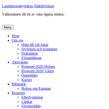
Landskronabygdens Släktforskare
Välkommen till ett av våra öppna möten.
Meny
Primär
Hem
Om oss
meny
Hitta till vår lokal
Styrelsen och kontakter
Dokument
Församlingar
Aktiviteter
Program 2026 Hösten
Program 2026 Våren
Öppettider
Kurser
Bibliotek
Boken om Espman
Resurser
Efterlysningar
Länkar
Förslagslåda