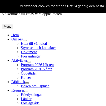
Landskronabygdens Släktforskare
Vi använder cookies för att se till att vi ger dig den bä
Välkommen till ett av våra öppna möten.
Meny
Primär
Hem
Om oss
meny
expandera
Hitta till vår lokal
undermeny
Styrelsen och kontakter
Dokument
Församlingar
Aktiviteter
expandera
Program 2026 Hösten
undermeny
Program 2026 Våren
Öppettider
Kurser
Bibliotek
expandera
Boken om Espman
undermeny
Resurser
expandera
Efterlysningar
undermeny
Länkar
Förslagslåda