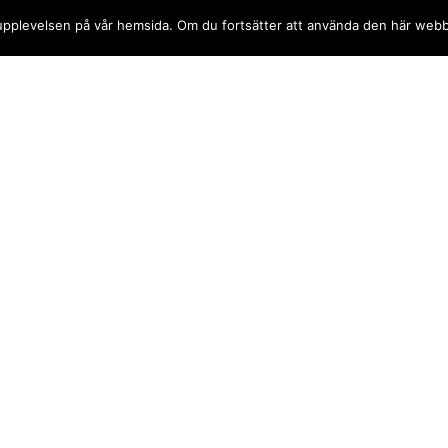
sta upplevelsen på vår hemsida. Om du fortsätter att använda den här web