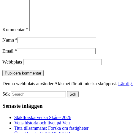
Kommentar
*
Namn
*
Email
*
Webbplats
Denna webbplats använder Akismet för att minska skräppost.
Lär dig
Sök
Senaste inläggen
Släktforskarvecka Skåne 2026
Vens historia och livet på Ven
Titta tillsammans: Forska om fastigheter