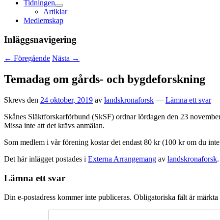
Tidningen
expandera
Artiklar
undermeny
Medlemskap
Inläggsnavigering
←
Föregående
Nästa
→
Temadag om gårds- och bygdeforskning
Skrevs den
24 oktober, 2019
av
landskronaforsk
—
Lämna ett svar
Skånes Släktforskarförbund (SkSF) ordnar lördagen den 23 november 
Missa inte att det krävs anmälan.
Som medlem i vår förening kostar det endast 80 kr (100 kr om du inte 
Det här inlägget postades i
Externa Arrangemang
av
landskronaforsk
Lämna ett svar
Din e-postadress kommer inte publiceras.
Obligatoriska fält är märkta