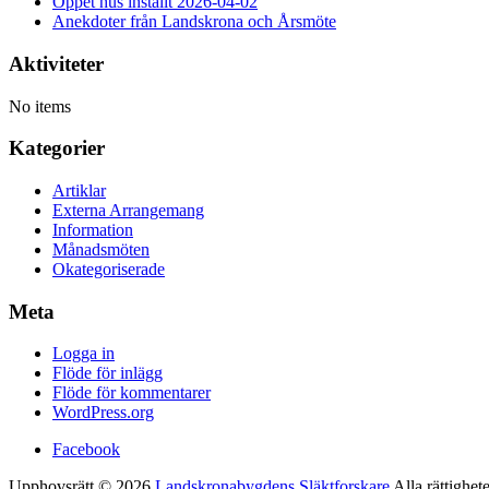
Öppet hus inställt 2026-04-02
Anekdoter från Landskrona och Årsmöte
Aktiviteter
No items
Kategorier
Artiklar
Externa Arrangemang
Information
Månadsmöten
Okategoriserade
Meta
Logga in
Flöde för inlägg
Flöde för kommentarer
WordPress.org
Facebook
Upphovsrätt © 2026
Landskronabygdens Släktforskare
Alla rättighet