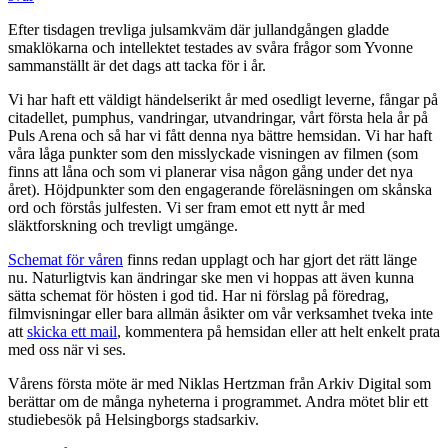
Efter tisdagen trevliga julsamkväm där jullandgången gladde
smaklökarna och intellektet testades av svåra frågor som Yvonne
sammanställt är det dags att tacka för i år.
Vi har haft ett väldigt händelserikt år med osedligt leverne, fångar på
citadellet, pumphus, vandringar, utvandringar, vårt första hela år på
Puls Arena och så har vi fått denna nya bättre hemsidan. Vi har haft
våra låga punkter som den misslyckade visningen av filmen (som
finns att låna och som vi planerar visa någon gång under det nya
året). Höjdpunkter som den engagerande föreläsningen om skånska
ord och förstås julfesten. Vi ser fram emot ett nytt år med
släktforskning och trevligt umgänge.
Schemat för våren
finns redan upplagt och har gjort det rätt länge
nu. Naturligtvis kan ändringar ske men vi hoppas att även kunna
sätta schemat för hösten i god tid. Har ni förslag på föredrag,
filmvisningar eller bara allmän åsikter om vår verksamhet tveka inte
att
skicka ett mail
, kommentera på hemsidan eller att helt enkelt prata
med oss när vi ses.
Vårens första möte är med Niklas Hertzman från Arkiv Digital som
berättar om de många nyheterna i programmet. Andra mötet blir ett
studiebesök på Helsingborgs stadsarkiv.